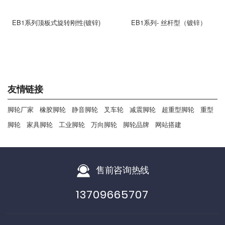
EB1系列顶板式旋转刚性(镀锌)
EB1系列- 丝杆型（镀锌）
友情链接
脚轮厂家
橡胶脚轮
静音脚轮
叉车轮
减震脚轮
超重型脚轮
重型
脚轮
家具脚轮
工业脚轮
万向脚轮
脚轮品牌
网站搭建
售前咨询热线
13709665707