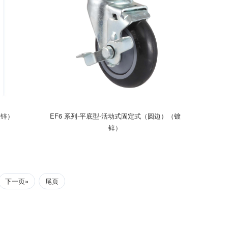
镀锌）
EF6 系列-平底型-活动式固定式（圆边）（镀
锌）
下一页»
尾页