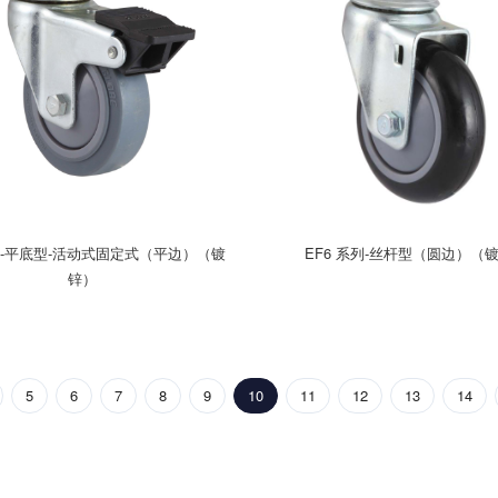
系列-平底型-活动式固定式（平边）（镀
EF6 系列-丝杆型（圆边）（
锌）
5
6
7
8
9
10
11
12
13
14