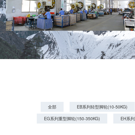
全部
EB系列轻型脚轮(10-50KG)
EG系列重型脚轮(150-350KG)
EH系列