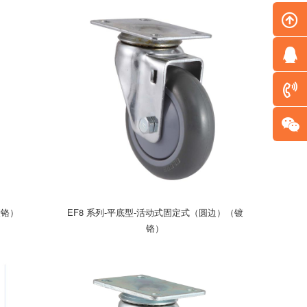
镀铬）
EF8 系列-平底型-活动式固定式（圆边）（镀
铬）