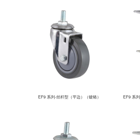
EF9 系列-丝杆型（平边）（镀铬）
EF9 