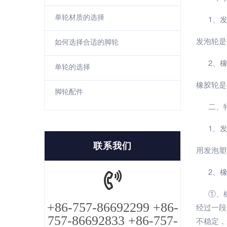
单轮材质的选择
1、发
发泡轮是
如何选择合适的脚轮
2、橡
单轮的选择
橡胶轮是
脚轮配件
二、特
1、发
联系我们
用发泡塑
2、橡
①、橡
+86-757-86692299 +86-
经过一段
757-86692833 +86-757-
不稳定，