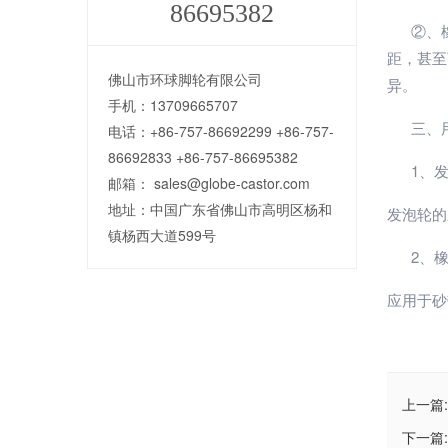
86695382
②、橡
距，甚至
佛山市环球脚轮有限公司
异。
手机：13709665707
三、用
电话：+86-757-86692299 +86-757-
86692833 +86-757-86695382
1、发
邮箱： sales@globe-castor.com
地址：中国广东省佛山市高明区杨和
发泡轮的
镇杨西大道599号
2、橡
应用于砂
上一篇:
下一篇: