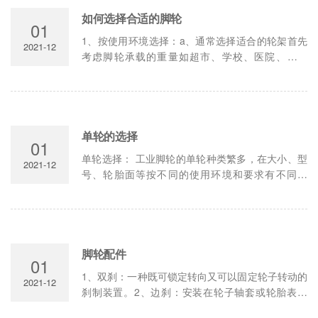
如何选择合适的脚轮
01
​1、按使用环境选择：a、通常选择适合的轮架首先
2021-12
考虑脚轮承载的重量如超市、学校、医院、办公
楼、酒店等地方，由于地板良好，平滑且搬运的货
物较轻，（每只脚轮承载在10-140kg）....
单轮的选择
01
单轮选择： 工业脚轮的单轮种类繁多，在大小、型
2021-12
号、轮胎面等按不同的使用环境和要求有不同选
择。1、决定轮径大小：通常按承载重量和安装高度
要求来确定。车轮直径越大越容易推动，荷重能力
也越大；同时也较能保护地面不受损坏....
脚轮配件
01
1、双刹：一种既可锁定转向又可以固定轮子转动的
2021-12
刹制装置。2、边刹：安装在轮子轴套或轮胎表面
上，用脚操纵仅固定轮子转动的刹制装置。3、方向