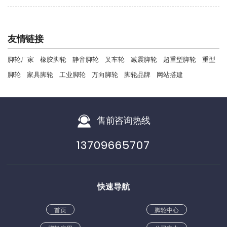
锁定：通过反弹簧插销锁定转向轴承或转盘....
友情链接
脚轮厂家
橡胶脚轮
静音脚轮
叉车轮
减震脚轮
超重型脚轮
重型
脚轮
家具脚轮
工业脚轮
万向脚轮
脚轮品牌
网站搭建
售前咨询热线
13709665707
快速导航
首页
脚轮中心